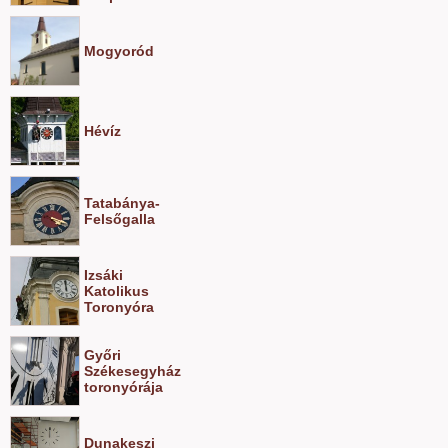
Mogyoród
Hévíz
Tatabánya-
Felsőgalla
Izsáki
Katolikus
Toronyóra
Győri
Székesegyház
toronyórája
Dunakeszi