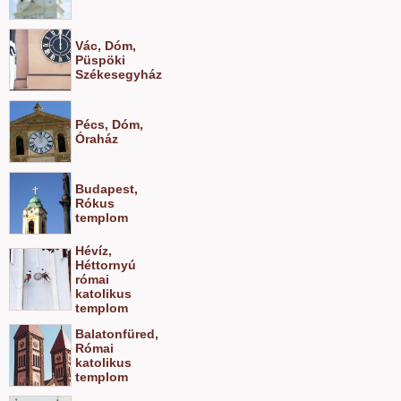
Vác, Dóm,
Püspöki
Székesegyház
Pécs, Dóm,
Óraház
Budapest,
Rókus
templom
Hévíz,
Héttornyú
római
katolikus
templom
Balatonfüred,
Római
katolikus
templom