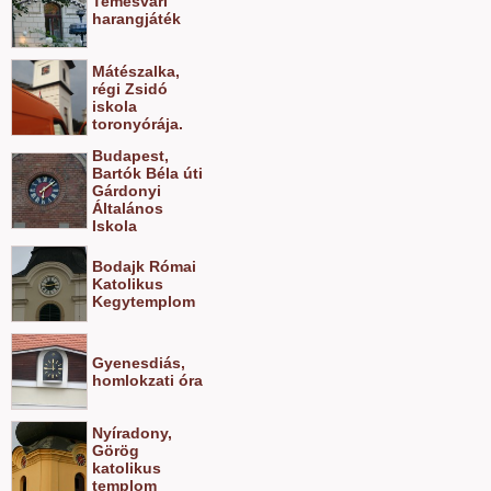
Temesvári
harangjáték
Mátészalka,
régi Zsidó
iskola
toronyórája.
Budapest,
Bartók Béla úti
Gárdonyi
Általános
Iskola
Bodajk Római
Katolikus
Kegytemplom
Gyenesdiás,
homlokzati óra
Nyíradony,
Görög
katolikus
templom