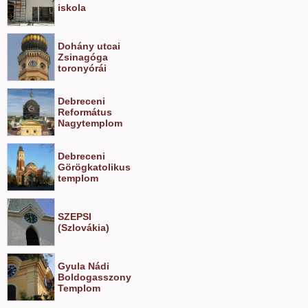
iskola
Dohány utcai
Zsinagóga
toronyórái
Debreceni
Református
Nagytemplom
Debreceni
Görögkatolikus
templom
SZEPSI
(Szlovákia)
Gyula Nádi
Boldogasszony
Templom