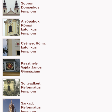
Sopron,
Domonkos
templom
Alsópáhok,
Római
katolikus
templom
Csénye, Római
katolikus
templom
Keszthely,
Vajda János
Gimnázium
Soltvadkert,
Református
templom
Sarkad,
Református
templom