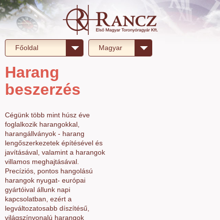
Főoldal
Magyar
Harang
beszerzés
Cégünk több mint húsz éve
foglalkozik harangokkal,
harangállványok - harang
lengőszerkezetek építésével és
javításával, valamint a harangok
villamos meghajtásával.
Precíziós, pontos hangolású
harangok nyugat- európai
gyártóival állunk napi
kapcsolatban, ezért a
legváltozatosabb díszítésű,
világszínvonalú harangok