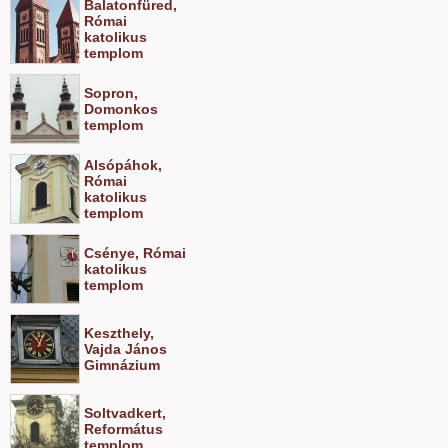
Balatonfüred,
Római
katolikus
templom
Sopron,
Domonkos
templom
Alsópáhok,
Római
katolikus
templom
Csénye, Római
katolikus
templom
Keszthely,
Vajda János
Gimnázium
Soltvadkert,
Református
templom