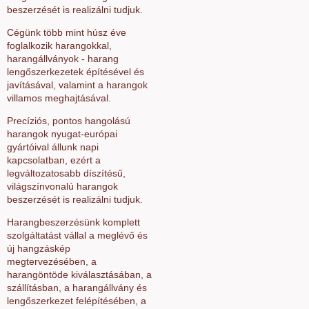
beszerzését is realizálni tudjuk.
Cégünk több mint húsz éve
foglalkozik harangokkal,
harangállványok - harang
lengőszerkezetek építésével és
javításával, valamint a harangok
villamos meghajtásával.
Precíziós, pontos hangolású
harangok nyugat-európai
gyártóival állunk napi
kapcsolatban, ezért a
legváltozatosabb díszítésű,
világszínvonalú harangok
beszerzését is realizálni tudjuk.
Harangbeszerzésünk komplett
szolgáltatást vállal a meglévő és
új hangzáskép
megtervezésében, a
harangöntöde kiválasztásában, a
szállításban, a harangállvány és
lengőszerkezet felépítésében, a