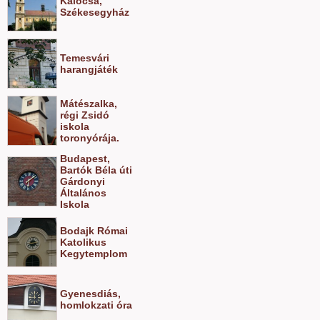
Kalocsa,
Székesegyház
Temesvári
harangjáték
Mátészalka,
régi Zsidó
iskola
toronyórája.
Budapest,
Bartók Béla úti
Gárdonyi
Általános
Iskola
Bodajk Római
Katolikus
Kegytemplom
Gyenesdiás,
homlokzati óra