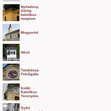
Nyíradony,
Görög
katolikus
templom
Mogyoród
Hévíz
Tatabánya-
Felsőgalla
Izsáki
Katolikus
Toronyóra
Győri