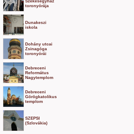
Székesegyház
toronyórája
Dunakeszi
iskola
Dohány utcai
Zsinagóga
toronyórái
Debreceni
Református
Nagytemplom
Debreceni
Görögkatolikus
templom
SZEPSI
(Szlovákia)