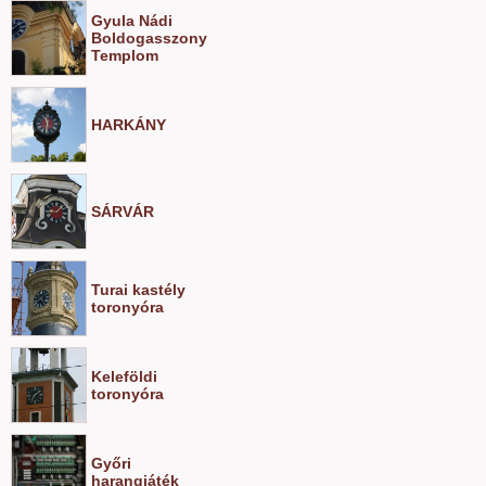
Gyula Nádi
Boldogasszony
Templom
HARKÁNY
SÁRVÁR
Turai kastély
toronyóra
Keleföldi
toronyóra
Győri
harangjáték