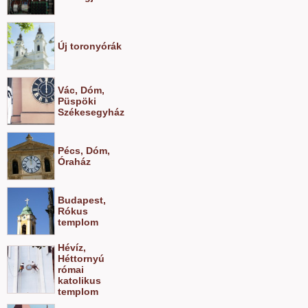
Új toronyórák
Vác, Dóm,
Püspöki
Székesegyház
Pécs, Dóm,
Óraház
Budapest,
Rókus
templom
Hévíz,
Héttornyú
római
katolikus
templom