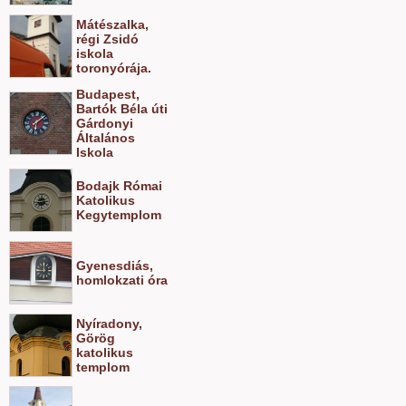
Mátészalka,
régi Zsidó
iskola
toronyórája.
Budapest,
Bartók Béla úti
Gárdonyi
Általános
Iskola
Bodajk Római
Katolikus
Kegytemplom
Gyenesdiás,
homlokzati óra
Nyíradony,
Görög
katolikus
templom