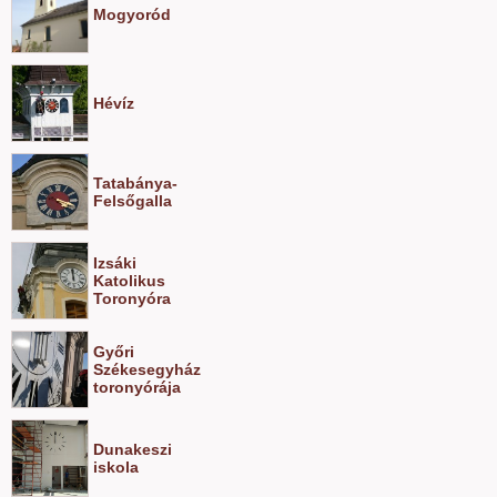
Mogyoród
Hévíz
Tatabánya-
Felsőgalla
Izsáki
Katolikus
Toronyóra
Győri
Székesegyház
toronyórája
Dunakeszi
iskola