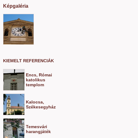
Képgaléria
KIEMELT REFERENCIÁK
Encs, Római
katolikus
templom
Kalocsa,
Székesegyház
Temesvári
harangjáték