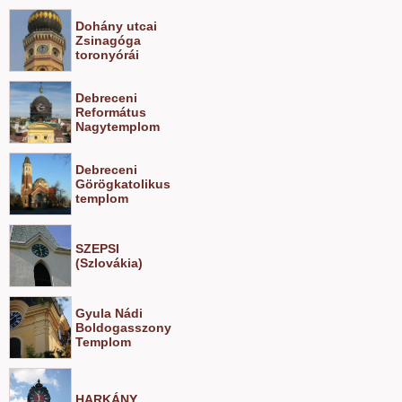
Dohány utcai
Zsinagóga
toronyórái
Debreceni
Református
Nagytemplom
Debreceni
Görögkatolikus
templom
SZEPSI
(Szlovákia)
Gyula Nádi
Boldogasszony
Templom
HARKÁNY