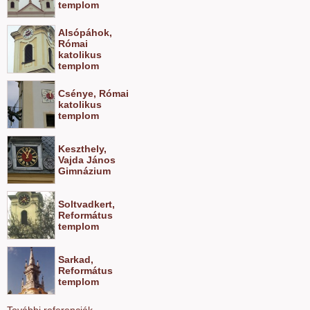
templom
Alsópáhok,
Római
katolikus
templom
Csénye, Római
katolikus
templom
Keszthely,
Vajda János
Gimnázium
Soltvadkert,
Református
templom
Sarkad,
Református
templom
További referenciák