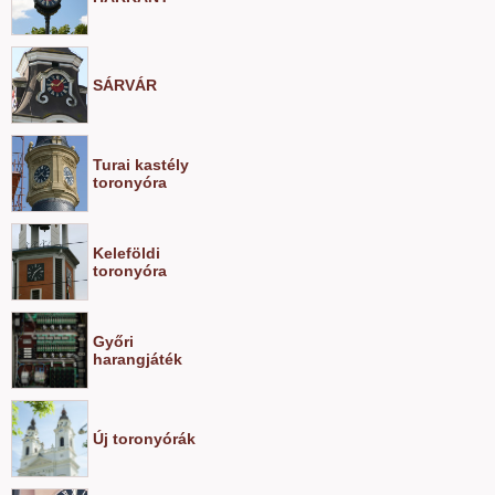
SÁRVÁR
Turai kastély
toronyóra
Keleföldi
toronyóra
Győri
harangjáték
Új toronyórák