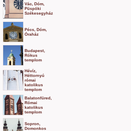
Vác, Dóm,
Püspöki
Székesegyház
Pécs, Dóm,
Óraház
Budapest,
Rókus
templom
Hévíz,
Héttornyú
római
katolikus
templom
Balatonfüred,
Római
katolikus
templom
Sopron,
Domonkos