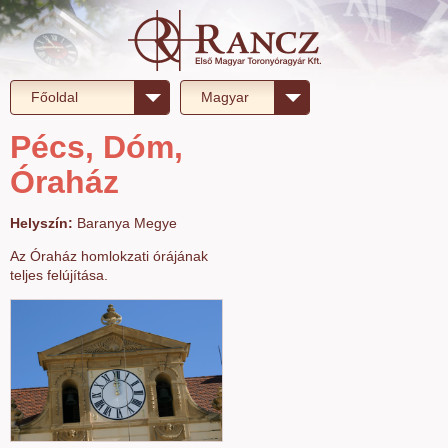
Főoldal
Magyar
Pécs, Dóm,
Óraház
Helyszín:
Baranya Megye
Az Óraház homlokzati órájának
teljes felújítása.