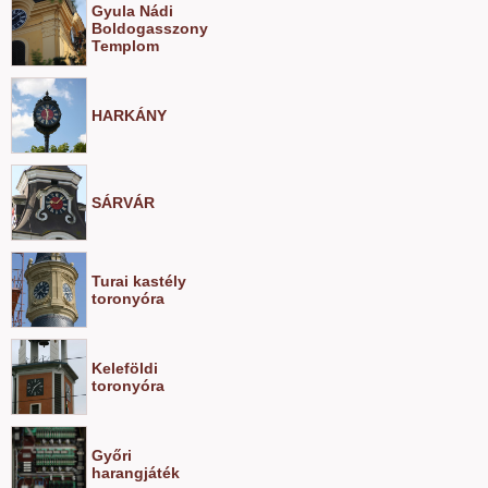
Gyula Nádi
Boldogasszony
Templom
HARKÁNY
SÁRVÁR
Turai kastély
toronyóra
Keleföldi
toronyóra
Győri
harangjáték