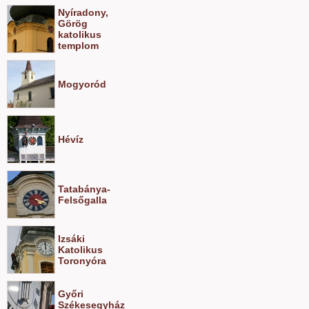
Nyíradony,
Görög
katolikus
templom
Mogyoród
Hévíz
Tatabánya-
Felsőgalla
Izsáki
Katolikus
Toronyóra
Győri
Székesegyház