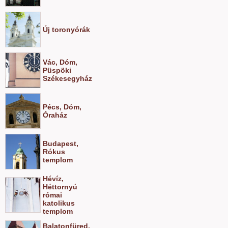
Új toronyórák
Vác, Dóm,
Püspöki
Székesegyház
Pécs, Dóm,
Óraház
Budapest,
Rókus
templom
Hévíz,
Héttornyú
római
katolikus
templom
Balatonfüred,