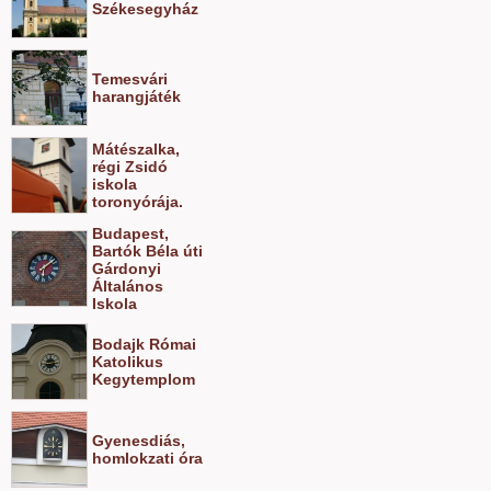
Székesegyház
Temesvári
harangjáték
Mátészalka,
régi Zsidó
iskola
toronyórája.
Budapest,
Bartók Béla úti
Gárdonyi
Általános
Iskola
Bodajk Római
Katolikus
Kegytemplom
Gyenesdiás,
homlokzati óra