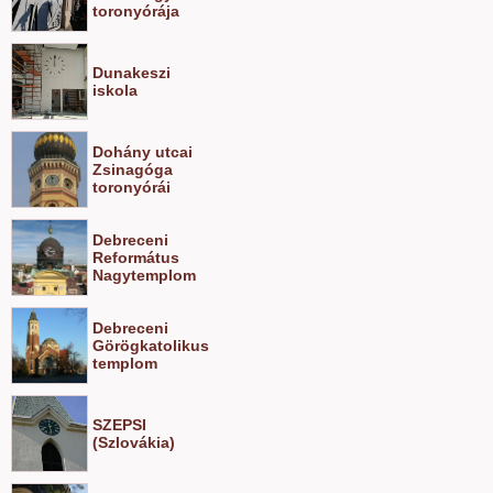
toronyórája
Dunakeszi
iskola
Dohány utcai
Zsinagóga
toronyórái
Debreceni
Református
Nagytemplom
Debreceni
Görögkatolikus
templom
SZEPSI
(Szlovákia)