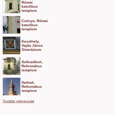
Római
katolikus
templom
Csénye, Római
katolikus
templom
Keszthely,
Vajda János
Gimnázium
Soltvadkert,
Református
templom
Sarkad,
Református
templom
További referenciák