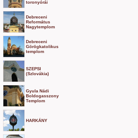
toronyórái
Debreceni
Református
Nagytemplom
Debreceni
Görögkatolikus
templom
SZEPSI
(Szlovákia)
Gyula Nádi
Boldogasszony
Templom
HARKÁNY