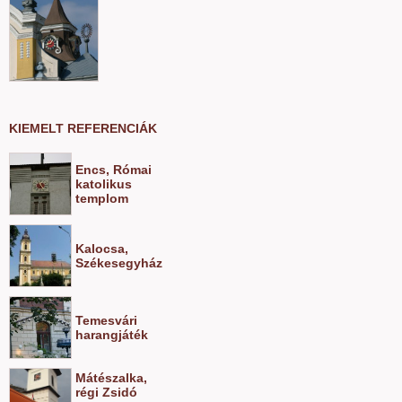
KIEMELT REFERENCIÁK
Encs, Római
katolikus
templom
Kalocsa,
Székesegyház
Temesvári
harangjáték
Mátészalka,
régi Zsidó