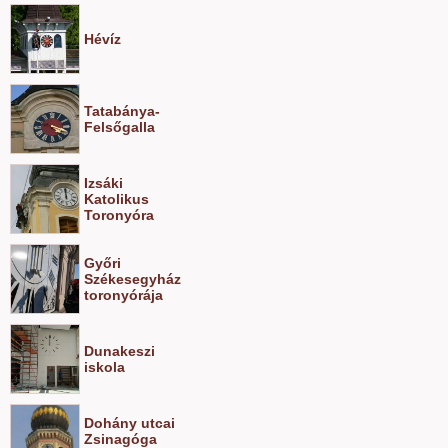
Hévíz
Tatabánya-
Felsőgalla
Izsáki
Katolikus
Toronyóra
Győri
Székesegyház
toronyórája
Dunakeszi
iskola
Dohány utcai
Zsinagóga