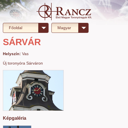
Főoldal
Magyar
SÁRVÁR
Helyszín:
Vas
Új toronyóra Sárváron
Képgaléria