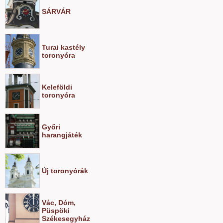
SÁRVÁR
Turai kastély
toronyóra
Keleföldi
toronyóra
Győri
harangjáték
Új toronyórák
Vác, Dóm,
Püspöki
Székesegyház