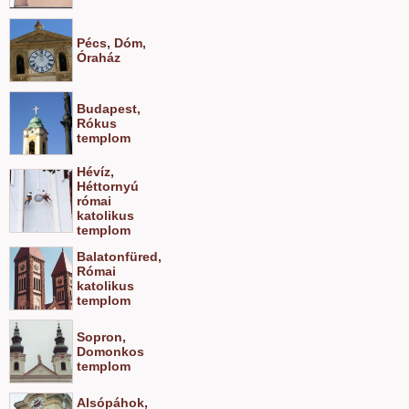
Pécs, Dóm,
Óraház
Budapest,
Rókus
templom
Hévíz,
Héttornyú
római
katolikus
templom
Balatonfüred,
Római
katolikus
templom
Sopron,
Domonkos
templom
Alsópáhok,