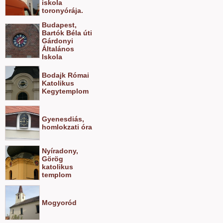
iskola
toronyórája.
Budapest,
Bartók Béla úti
Gárdonyi
Általános
Iskola
Bodajk Római
Katolikus
Kegytemplom
Gyenesdiás,
homlokzati óra
Nyíradony,
Görög
katolikus
templom
Mogyoród